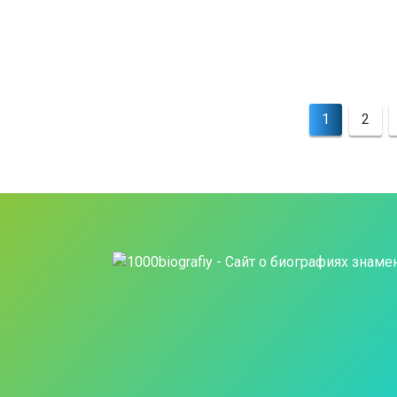
Пагинация
1
2
записей