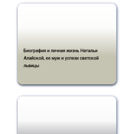
Биография и личная жизнь Натальи
Алайской, ее муж и успехи светской
львицы