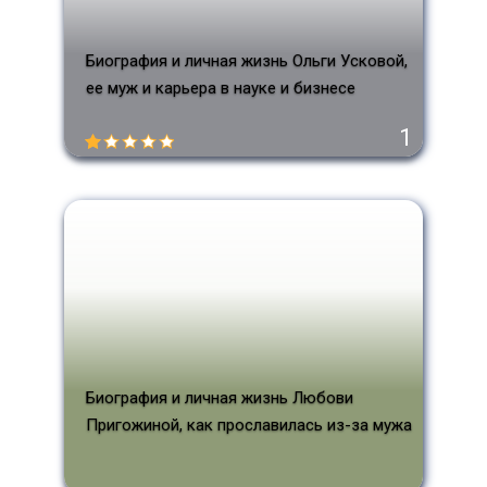
Биография и личная жизнь Ольги Усковой,
ее муж и карьера в науке и бизнесе
1
Биография и личная жизнь Любови
Пригожиной, как прославилась из-за мужа